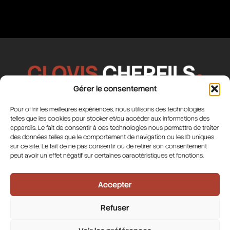
Gérer le consentement
Pour offrir les meilleures expériences, nous utilisons des technologies
Me contacter
telles que les cookies pour stocker et/ou accéder aux informations des
appareils. Le fait de consentir à ces technologies nous permettra de traiter
06 52 13 06 69
des données telles que le comportement de navigation ou les ID uniques
clovis.cherfils@hotmail.co.uk
sur ce site. Le fait de ne pas consentir ou de retirer son consentement
peut avoir un effet négatif sur certaines caractéristiques et fonctions.
Liens utiles
Politique de confidentialité
Accepter
Politique de cookies
Mentions légales
Refuser