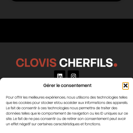
Gérer le consentement
Me contacter
06 52 13 06 69
Pour offrir les meilleures expériences, nous utilisons des technologies telles
que les cookies pour stocker et/ou accéder aux informations des appareils.
clovis.cherfils@hotmail.co.uk
Le fait de consentir à ces technologies nous permettra de traiter des
données telles que le comportement de navigation ou les ID uniques sur ce
Liens utiles
site. Le fait de ne pas consentir ou de retirer son consentement peut avoir
un effet négatif sur certaines caractéristiques et fonctions.
Politique de confidentialité
Politique de cookies